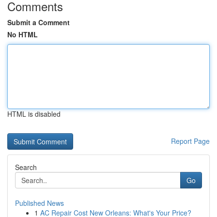
Comments
Submit a Comment
No HTML
HTML is disabled
Report Page
Search
Go
Published News
1
AC Repair Cost New Orleans: What's Your Price?