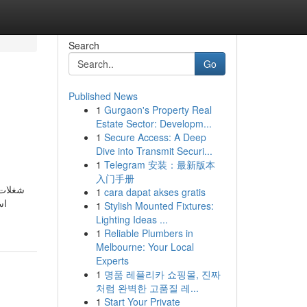
Search
Go
Published News
1
Gurgaon's Property Real
Estate Sector: Developm...
1
Secure Access: A Deep
Dive into Transmit Securi...
1
Telegram 安装：最新版本
入门手册
1
cara dapat akses gratis
اس
1
Stylish Mounted Fixtures:
Lighting Ideas ...
1
Reliable Plumbers in
Melbourne: Your Local
Experts
1
명품 레플리카 쇼핑몰, 진짜
처럼 완벽한 고품질 레...
1
Start Your Private