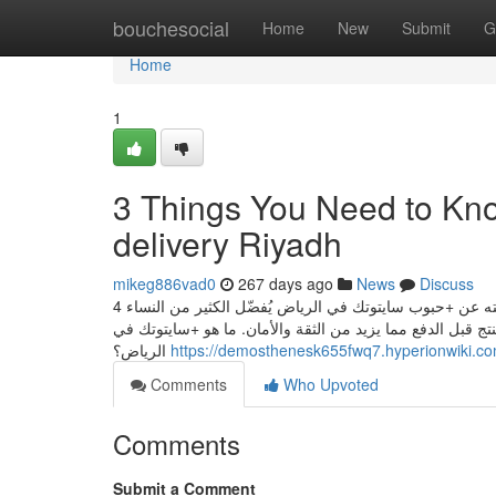
Home
bouchesocial
Home
New
Submit
G
Home
1
3 Things You Need to Kno
delivery Riyadh
mikeg886vad0
267 days ago
News
Discuss
4 شغلات لازم تعرفينها عن حبوب سايتوتك الدفع عند الاستلام الرياض كل ما تحتاج معرفته عن +حبوب سايتوتك في الرياض يُفضّل الكثير من النساء
تج قبل الدفع مما يزيد من الثقة والأمان. ما هو +سايتوتك في
الرياض؟
https://demosthenesk655fwq7.hyperionwiki.co
Comments
Who Upvoted
Comments
Submit a Comment