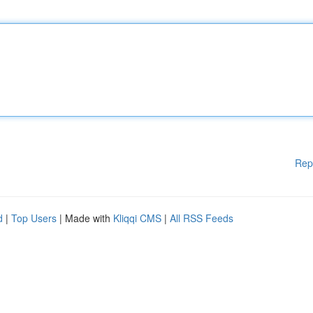
Rep
d
|
Top Users
| Made with
Kliqqi CMS
|
All RSS Feeds