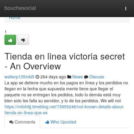
Home
bouchesocial
Togg
navi
Home
1
Tienda en linea victoria secret
- An Overview
walterp135mki5
264 days ago
News
Discuss
La app se detiene mucho en los pagos en línea y los perdidos no
llegan en la fecha que supuesta mente tiene que llegar el
paquete no se entregan los pedidos, todo lo demás está muy
bien solo les falla su servidor, y lo de los perdidos. We will not
https://milohiljj.timeblog.net/73955248/not-known-details-about-
tienda-en-linea-que-es
Comments
Who Upvoted