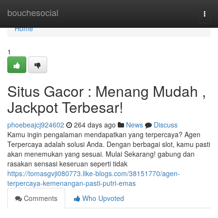
Home
bouchesocial
Togg
navi
Home
1
Situs Gacor : Menang Mudah ,
Jackpot Terbesar!
phoebeajcj924602
264 days ago
News
Discuss
Kamu ingin pengalaman mendapatkan yang terpercaya? Agen
Terpercaya adalah solusi Anda. Dengan berbagai slot, kamu pasti
akan menemukan yang sesuai. Mulai Sekarang! gabung dan
rasakan sensasi keseruan seperti tidak
https://tomasgvji080773.like-blogs.com/38151770/agen-
terpercaya-kemenangan-pasti-putri-emas
Comments
Who Upvoted