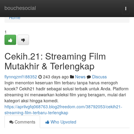
Home
bouchesocial
Togg
navi
Home
1
Cekih.21: Streaming Film
Mutakhir & Terlengkap
flynnqzmf188352
243 days ago
News
Discuss
Ingin menonton keseruan film terbaru tanpa harus merogoh
kocek? Cekih21 hadir sebagai solusi terbaik untuk Anda. Platform
streaming ini menawarkan koleksi film yang beragam, mulai dari
kategori aksi hingga komedi.
https://aprilvgfq068763.blog2freedom.com/38792053/cekih21-
streaming-film-terbaru-terlengkap
Comments
Who Upvoted