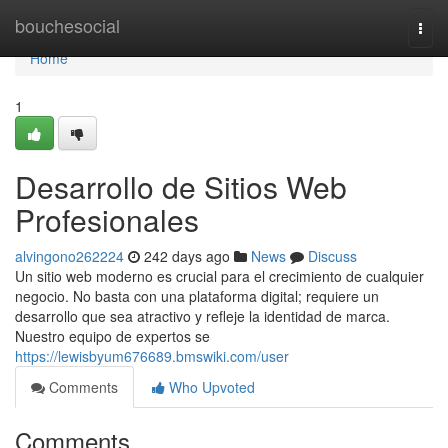
Home
bouchesocial
Togg
navi
Home
1
Desarrollo de Sitios Web
Profesionales
alvingono262224
242 days ago
News
Discuss
Un sitio web moderno es crucial para el crecimiento de cualquier
negocio. No basta con una plataforma digital; requiere un
desarrollo que sea atractivo y refleje la identidad de marca.
Nuestro equipo de expertos se
https://lewisbyum676689.bmswiki.com/user
Comments
Who Upvoted
Comments