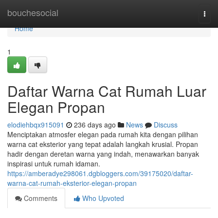
Home
bouchesocial
Togg
navi
Home
1
Daftar Warna Cat Rumah Luar
Elegan Propan
elodiehbqx915091
236 days ago
News
Discuss
Menciptakan atmosfer elegan pada rumah kita dengan pilihan
warna cat eksterior yang tepat adalah langkah krusial. Propan
hadir dengan deretan warna yang indah, menawarkan banyak
inspirasi untuk rumah idaman.
https://amberadye298061.dgbloggers.com/39175020/daftar-
warna-cat-rumah-eksterior-elegan-propan
Comments
Who Upvoted