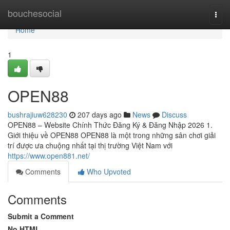
Home
bouchesocial
Togg
navi
Home
1
OPEN88
bushrajiuw628230
207 days ago
News
Discuss
OPEN88 – Website Chính Thức Đăng Ký & Đăng Nhập 2026 1.
Giới thiệu về OPEN88 OPEN88 là một trong những sân chơi giải
trí được ưa chuộng nhất tại thị trường Việt Nam với
https://www.open881.net/
Comments
Who Upvoted
Comments
Submit a Comment
No HTML