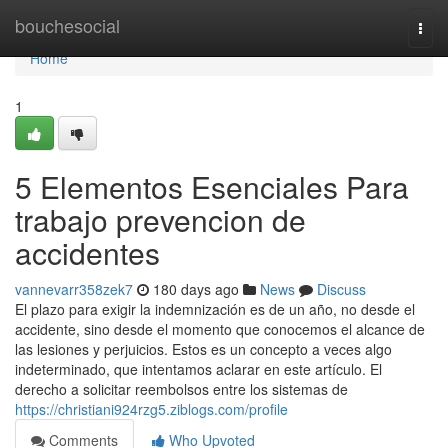
Home
bouchesocial
Togg
navi
Home
1
5 Elementos Esenciales Para
trabajo prevencion de
accidentes
vannevarr358zek7
180 days ago
News
Discuss
El plazo para exigir la indemnización es de un año, no desde el
accidente, sino desde el momento que conocemos el alcance de
las lesiones y perjuicios. Estos es un concepto a veces algo
indeterminado, que intentamos aclarar en este artículo. El
derecho a solicitar reembolsos entre los sistemas de
https://christiani924rzg5.ziblogs.com/profile
Comments
Who Upvoted