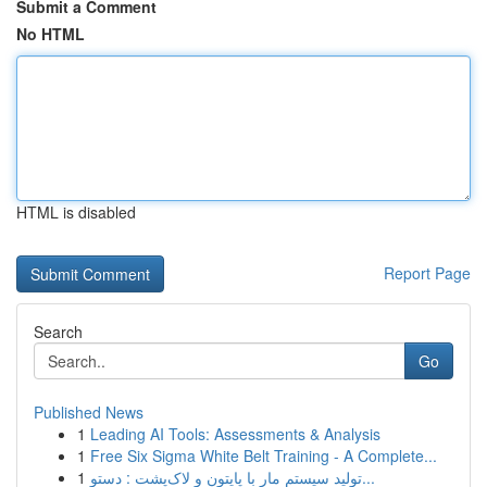
Submit a Comment
No HTML
HTML is disabled
Report Page
Search
Go
Published News
1
Leading AI Tools: Assessments & Analysis
1
Free Six Sigma White Belt Training - A Complete...
1
تولید سیستم مار با پایتون و لاک‌پشت : دستو...