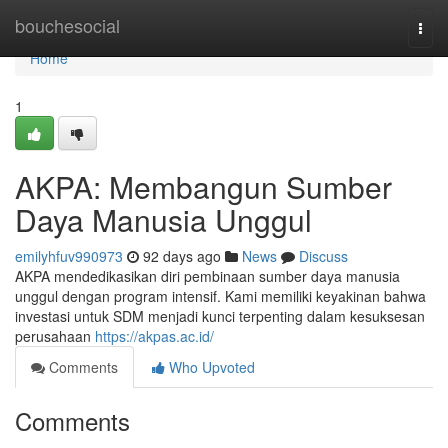
Home
bouchesocial
Togg
navi
Home
1
AKPA: Membangun Sumber
Daya Manusia Unggul
emilyhfuv990973
92 days ago
News
Discuss
AKPA mendedikasikan diri pembinaan sumber daya manusia
unggul dengan program intensif. Kami memiliki keyakinan bahwa
investasi untuk SDM menjadi kunci terpenting dalam kesuksesan
perusahaan
https://akpas.ac.id/
Comments
Who Upvoted
Comments