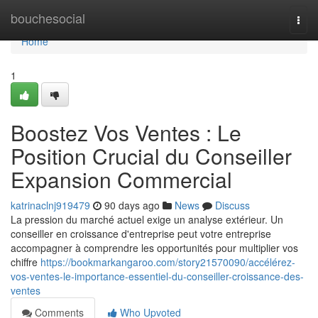
Home
bouchesocial
Togg
navi
Home
1
Boostez Vos Ventes : Le
Position Crucial du Conseiller
Expansion Commercial
katrinaclnj919479
90 days ago
News
Discuss
La pression du marché actuel exige un analyse extérieur. Un
conseiller en croissance d'entreprise peut votre entreprise
accompagner à comprendre les opportunités pour multiplier vos
chiffre
https://bookmarkangaroo.com/story21570090/accélérez-
vos-ventes-le-importance-essentiel-du-conseiller-croissance-des-
ventes
Comments
Who Upvoted