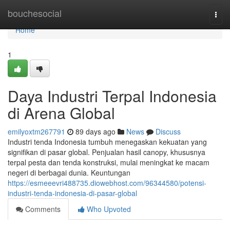
Home
bouchesocial
Togg
navi
Home
1
Daya Industri Terpal Indonesia
di Arena Global
emilyoxtm267791
89 days ago
News
Discuss
Industri tenda Indonesia tumbuh menegaskan kekuatan yang
signifikan di pasar global. Penjualan hasil canopy, khususnya
terpal pesta dan tenda konstruksi, mulai meningkat ke macam
negeri di berbagai dunia. Keuntungan
https://esmeeevri488735.diowebhost.com/96344580/potensi-
industri-tenda-indonesia-di-pasar-global
Comments
Who Upvoted