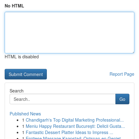
No HTML
HTML is disabled
Report Page
Search
Go
Published News
1
Chandigarh's Top Digital Marketing Professional...
1
Meniu Happy Restaurant București: Delicii Gusta...
1
Fantastic Dessert Platter Ideas to Impress ...
1
Erotiese Massage Kaapstad: Ontspan en Geniet