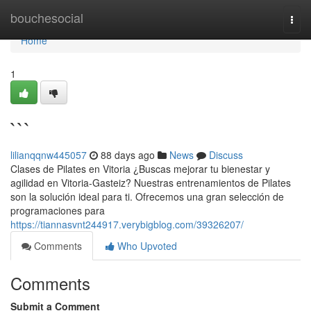
Home
bouchesocial
Togg
navi
Home
1
```
lilianqqnw445057
88 days ago
News
Discuss
Clases de Pilates en Vitoria ¿Buscas mejorar tu bienestar y
agilidad en Vitoria-Gasteiz? Nuestras entrenamientos de Pilates
son la solución ideal para ti. Ofrecemos una gran selección de
programaciones para
https://tiannasvnt244917.verybigblog.com/39326207/
Comments
Who Upvoted
Comments
Submit a Comment