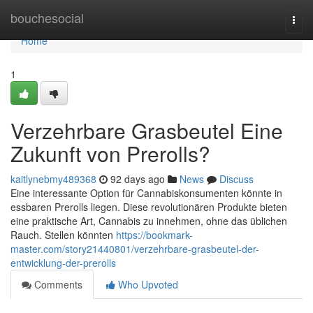
Home
bouchesocial
Togg
navi
Home
1
Verzehrbare Grasbeutel Eine
Zukunft von Prerolls?
kaitlynebmy489368
92 days ago
News
Discuss
Eine interessante Option für Cannabiskonsumenten könnte in
essbaren Prerolls liegen. Diese revolutionären Produkte bieten
eine praktische Art, Cannabis zu innehmen, ohne das üblichen
Rauch. Stellen könnten
https://bookmark-
master.com/story21440801/verzehrbare-grasbeutel-der-
entwicklung-der-prerolls
Comments
Who Upvoted