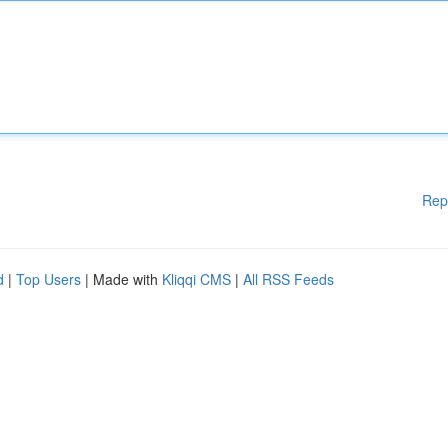
Rep
d
|
Top Users
| Made with
Kliqqi CMS
|
All RSS Feeds