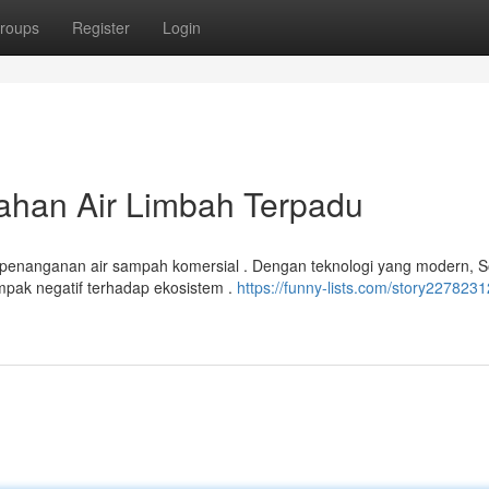
roups
Register
Login
ahan Air Limbah Terpadu
k penanganan air sampah komersial . Dengan teknologi yang modern, S
k negatif terhadap ekosistem .
https://funny-lists.com/story22782312