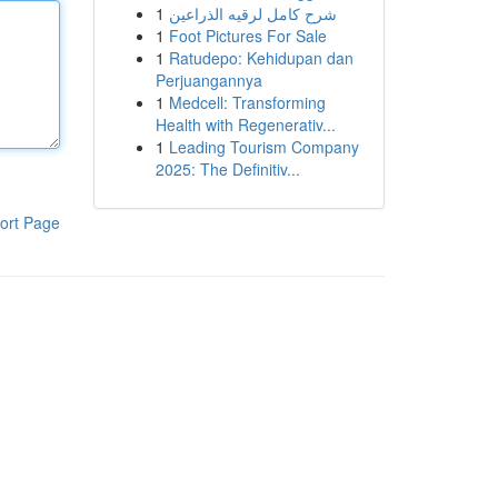
1
شرح كامل لرقيه الذراعين
1
Foot Pictures For Sale
1
Ratudepo: Kehidupan dan
Perjuangannya
1
Medcell: Transforming
Health with Regenerativ...
1
Leading Tourism Company
2025: The Definitiv...
ort Page