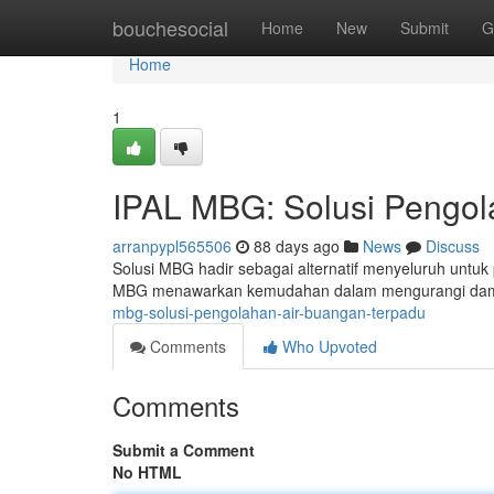
Home
bouchesocial
Home
New
Submit
G
Home
1
IPAL MBG: Solusi Pengol
arranpypl565506
88 days ago
News
Discuss
Solusi MBG hadir sebagai alternatif menyeluruh untu
MBG menawarkan kemudahan dalam mengurangi dampa
mbg-solusi-pengolahan-air-buangan-terpadu
Comments
Who Upvoted
Comments
Submit a Comment
No HTML