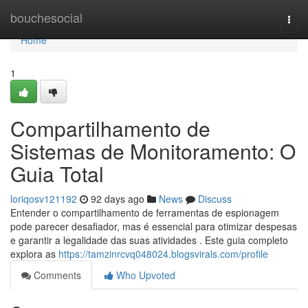
Home
bouchesocial
Togg
navi
Home
1
Compartilhamento de
Sistemas de Monitoramento: O
Guia Total
loriqosv121192
92 days ago
News
Discuss
Entender o compartilhamento de ferramentas de espionagem
pode parecer desafiador, mas é essencial para otimizar despesas
e garantir a legalidade das suas atividades . Este guia completo
explora as
https://tamzinrcvq048024.blogsvirals.com/profile
Comments
Who Upvoted