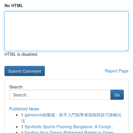
No HTML
HTML is disabled
Report Page
Search
Go
Published News
1
gameone娛樂城：新手入門初學者指南與技巧策略玩
法
1
Synthetic Sports Flooring Bangalore: A Compl...
1
Finding Your Dream Refreshed Babies in Down...