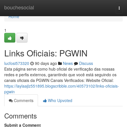
Home
bouchesocial
Togg
navi
Home
1
Links Oficiais: PGWIN
lucfosi573320
90 days ago
News
Discuss
Esta página serve como hub oficial de verificação das nossas
redes e perfis externos, garantindo que você está seguindo os
canais oficiais da PGWIN Canais Verificados: Website Oficial:
https://laylaajlz551895.blogscribble.com/40573102/links-oficiais-
pgwin
Comments
Who Upvoted
Comments
Submit a Comment