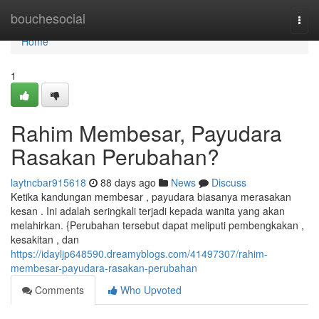
Home
bouchesocial
Togg
navi
Home
1
Rahim Membesar, Payudara
Rasakan Perubahan?
laytncbar915618
88 days ago
News
Discuss
Ketika kandungan membesar , payudara biasanya merasakan
kesan . Ini adalah seringkali terjadi kepada wanita yang akan
melahirkan. {Perubahan tersebut dapat meliputi pembengkakan ,
kesakitan , dan
https://idayljp648590.dreamyblogs.com/41497307/rahim-
membesar-payudara-rasakan-perubahan
Comments
Who Upvoted