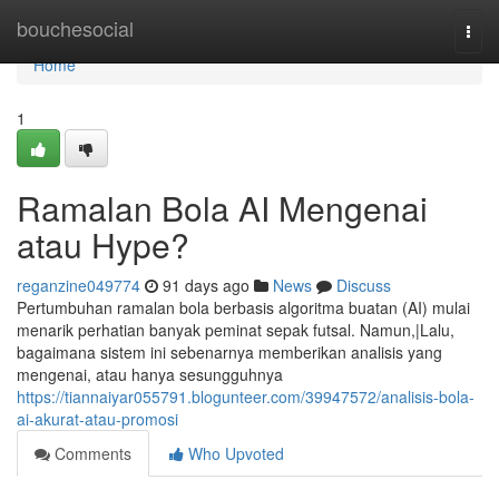
Home
bouchesocial
Togg
navi
Home
1
Ramalan Bola AI Mengenai
atau Hype?
reganzine049774
91 days ago
News
Discuss
Pertumbuhan ramalan bola berbasis algoritma buatan (AI) mulai
menarik perhatian banyak peminat sepak futsal. Namun,|Lalu,
bagaimana sistem ini sebenarnya memberikan analisis yang
mengenai, atau hanya sesungguhnya
https://tiannaiyar055791.blogunteer.com/39947572/analisis-bola-
ai-akurat-atau-promosi
Comments
Who Upvoted