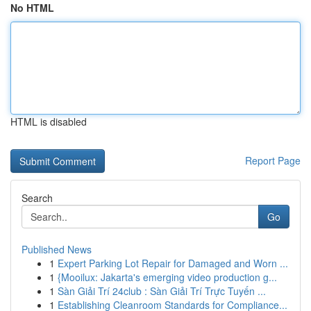
No HTML
HTML is disabled
Report Page
Search
Go
Published News
1
Expert Parking Lot Repair for Damaged and Worn ...
1
{Mooilux: Jakarta's emerging video production g...
1
Sàn Giải Trí 24club : Sàn Giải Trí Trực Tuyến ...
1
Establishing Cleanroom Standards for Compliance...