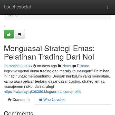
Home
bouchesocial
Togg
navi
Home
1
Menguasai Strategi Emas:
Pelatihan Trading Dari Nol
keiranshit866106
88 days ago
News
Discuss
Ingin mengenal dunia trading dan meraih keuntungan? Pelatihan
ini hadir untuk membantumu! Dengan kurikulum yang mendalam,
kamu akan belajar tentang dasar-dasar trading, strategi emas,
manajemen risiko, dan strategi
https://rafaelxytq606380.bloguerosa.com/profile
Comments
Who Upvoted
Comments