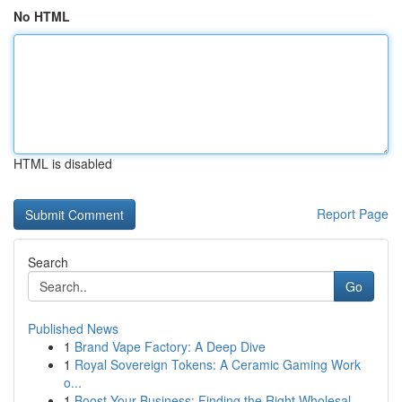
No HTML
HTML is disabled
Report Page
Search
Go
Published News
1
Brand Vape Factory: A Deep Dive
1
Royal Sovereign Tokens: A Ceramic Gaming Work
o...
1
Boost Your Business: Finding the Right Wholesal...