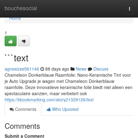
Home
bouchesocial
Togg
navi
Home
1
```text
agnesizse561146
88 days ago
News
Discuss
Chameleon Donkerblauw Raamfolie: Nano-Keramische Tint voor
je Auto Upgrade je wagen met Chameleon Donkerblauw
raamfolie. Deze innovatieve keramische folie biedt niet alleen een
spectaculaire aanzien, maar verbetert ook
https://kbookmarking.com/story21329126/text
Comments
Who Upvoted
Comments
Submit a Comment