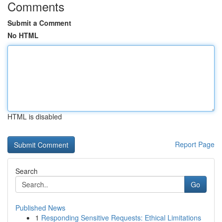
Comments
Submit a Comment
No HTML
HTML is disabled
Report Page
Search
Go
Published News
1
Responding Sensitive Requests: Ethical Limitations