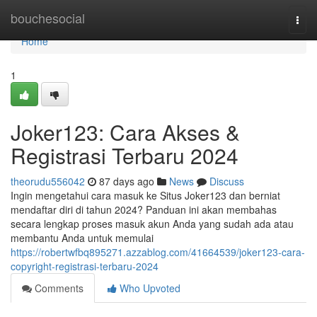
Home
bouchesocial
Togg
navi
Home
1
Joker123: Cara Akses &
Registrasi Terbaru 2024
theorudu556042
87 days ago
News
Discuss
Ingin mengetahui cara masuk ke Situs Joker123 dan berniat
mendaftar diri di tahun 2024? Panduan ini akan membahas
secara lengkap proses masuk akun Anda yang sudah ada atau
membantu Anda untuk memulai
https://robertwfbq895271.azzablog.com/41664539/joker123-cara-
copyright-registrasi-terbaru-2024
Comments
Who Upvoted