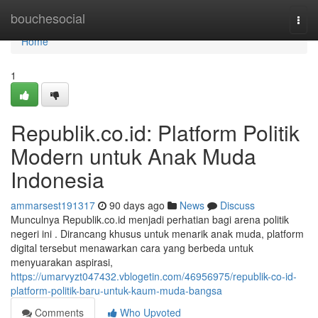
Home
bouchesocial
Togg
navi
Home
1
Republik.co.id: Platform Politik
Modern untuk Anak Muda
Indonesia
ammarsest191317
90 days ago
News
Discuss
Munculnya Republik.co.id menjadi perhatian bagi arena politik
negeri ini . Dirancang khusus untuk menarik anak muda, platform
digital tersebut menawarkan cara yang berbeda untuk
menyuarakan aspirasi,
https://umarvyzt047432.vblogetin.com/46956975/republik-co-id-
platform-politik-baru-untuk-kaum-muda-bangsa
Comments
Who Upvoted