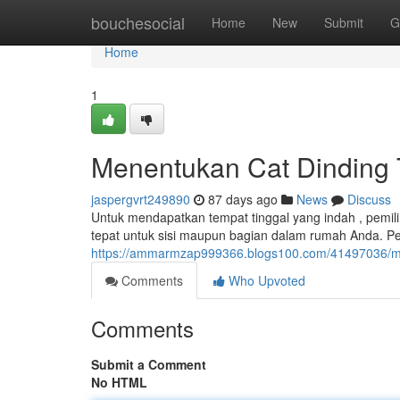
Home
bouchesocial
Home
New
Submit
G
Home
1
Menentukan Cat Dinding T
jaspergvrt249890
87 days ago
News
Discuss
Untuk mendapatkan tempat tinggal yang indah , pemilih
tepat untuk sisi maupun bagian dalam rumah Anda. Pe
https://ammarmzap999366.blogs100.com/41497036/mem
Comments
Who Upvoted
Comments
Submit a Comment
No HTML