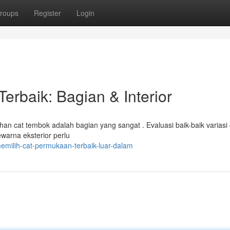
roups
Register
Login
erbaik: Bagian & Interior
an cat tembok adalah bagian yang sangat . Evaluasi baik-baik variasi
warna eksterior perlu
ilih-cat-permukaan-terbaik-luar-dalam