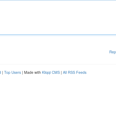
Rep
d
|
Top Users
| Made with
Kliqqi CMS
|
All RSS Feeds