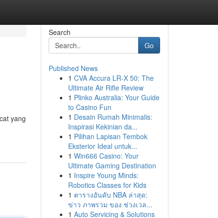
Search
Go
Published News
1
CVA Accura LR-X 50: The
Ultimate Air Rifle Review
1
Plinko Australia: Your Guide
to Casino Fun
1
Desain Rumah Minimalis:
 cat yang
Inspirasi Kekinian da...
1
Pilihan Lapisan Tembok
Eksterior Ideal untuk...
1
Win666 Casino: Your
Ultimate Gaming Destination
1
Inspire Young Minds:
Robotics Classes for Kids
1
ตารางอันดับ NBA ล่าสุด:
ข่าว ภาพรวม ของ ช่วงเวล...
1
Auto Servicing & Solutions