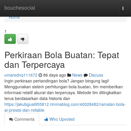
Home
bouchesocial
Togg
navi
Home
1
Perkiraan Bola Buatan: Tepat
dan Terpercaya
umarednq111672
86 days ago
News
Discuss
Ingin perkiraan pertandingan bola? Jangan bingung lagi!
Menggunakan sistem perhitungan bola buatan, tim memberikan
informasi relatif akurat dan terpercaya. Metode tim ditingkatkan
terus berdasarkan data historis dan
https://jakubguai955812.rimmablog.com/40028482/ramalan-bola-
ai-presisi-dan-reliable
Comments
Who Upvoted