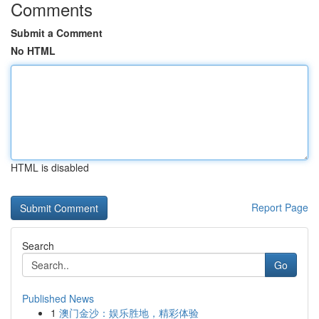
Comments
Submit a Comment
No HTML
HTML is disabled
Report Page
Search
Go
Published News
1
澳门金沙：娱乐胜地，精彩体验