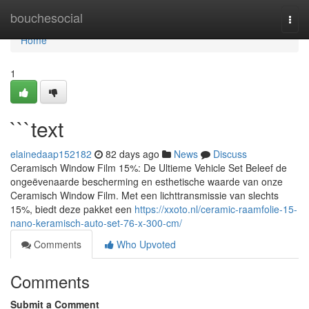
Home
bouchesocial
Togg
navi
Home
1
```text
elainedaap152182
82 days ago
News
Discuss
Ceramisch Window Film 15%: De Ultieme Vehicle Set Beleef de
ongeëvenaarde bescherming en esthetische waarde van onze
Ceramisch Window Film. Met een lichttransmissie van slechts
15%, biedt deze pakket een
https://xxoto.nl/ceramic-raamfolie-15-
nano-keramisch-auto-set-76-x-300-cm/
Comments
Who Upvoted
Comments
Submit a Comment