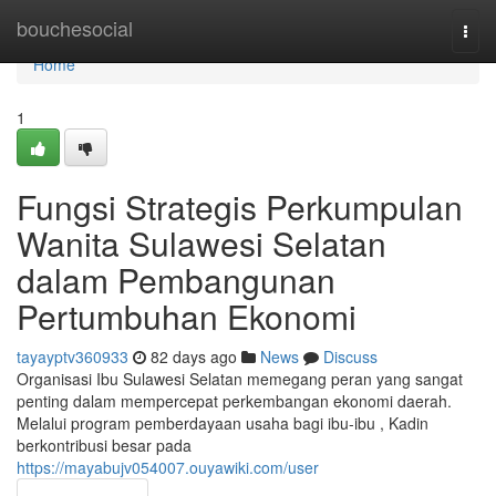
Home
bouchesocial
Togg
navi
Home
1
Fungsi Strategis Perkumpulan
Wanita Sulawesi Selatan
dalam Pembangunan
Pertumbuhan Ekonomi
tayayptv360933
82 days ago
News
Discuss
Organisasi Ibu Sulawesi Selatan memegang peran yang sangat
penting dalam mempercepat perkembangan ekonomi daerah.
Melalui program pemberdayaan usaha bagi ibu-ibu , Kadin
berkontribusi besar pada
https://mayabujv054007.ouyawiki.com/user