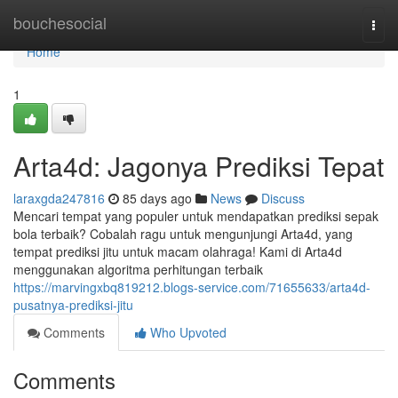
Home
bouchesocial
Togg
navi
Home
1
Arta4d: Jagonya Prediksi Tepat
laraxgda247816
85 days ago
News
Discuss
Mencari tempat yang populer untuk mendapatkan prediksi sepak
bola terbaik? Cobalah ragu untuk mengunjungi Arta4d, yang
tempat prediksi jitu untuk macam olahraga! Kami di Arta4d
menggunakan algoritma perhitungan terbaik
https://marvingxbq819212.blogs-service.com/71655633/arta4d-
pusatnya-prediksi-jitu
Comments
Who Upvoted
Comments