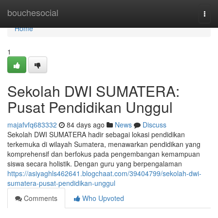
Home
bouchesocial
Togg
navi
Home
1
Sekolah DWI SUMATERA:
Pusat Pendidikan Unggul
majafvfq683332
84 days ago
News
Discuss
Sekolah DWI SUMATERA hadir sebagai lokasi pendidikan
terkemuka di wilayah Sumatera, menawarkan pendidikan yang
komprehensif dan berfokus pada pengembangan kemampuan
siswa secara holistik. Dengan guru yang berpengalaman
https://asiyaghls462641.blogchaat.com/39404799/sekolah-dwi-
sumatera-pusat-pendidikan-unggul
Comments
Who Upvoted