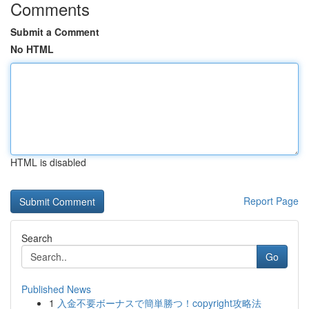
Comments
Submit a Comment
No HTML
HTML is disabled
Report Page
Search
Go
Published News
1
入金不要ボーナスで簡単勝つ！copyright攻略法