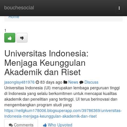
Home
bouchesocial
Togg
navi
Home
1
Universitas Indonesia:
Menjaga Keunggulan
Akademik dan Riset
jasongisy481976
83 days ago
News
Discuss
Universitas Indonesia (UI) merupakan lembaga perguruan tinggi
di Indonesia yang selalu berkomitmen untuk mencapai kualitas
akademik dan penelitian yang tertinggi. UI terus berinovasi dan
mengembangkan program studi yang
https://neilgkum178006.blogsuperapp.com/39786369/universitas-
indonesia-menjaga-keunggulan-akademik-dan-riset
Comments
Who Upvoted