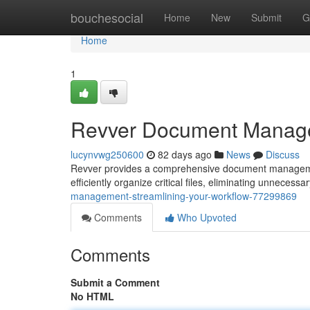
Home
bouchesocial
Home
New
Submit
G
Home
1
Revver Document Managem
lucynvwg250600
82 days ago
News
Discuss
Revver provides a comprehensive document management s
efficiently organize critical files, eliminating unnecess
management-streamlining-your-workflow-77299869
Comments
Who Upvoted
Comments
Submit a Comment
No HTML