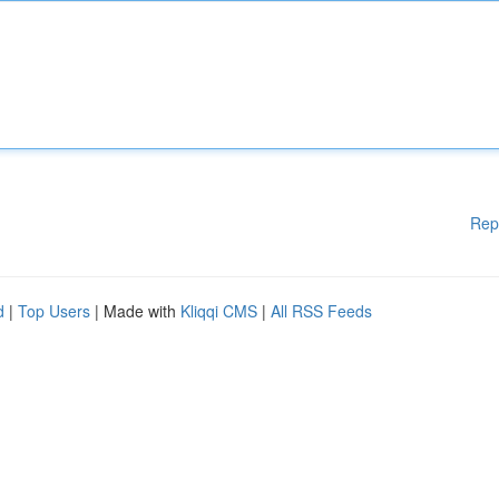
Rep
d
|
Top Users
| Made with
Kliqqi CMS
|
All RSS Feeds