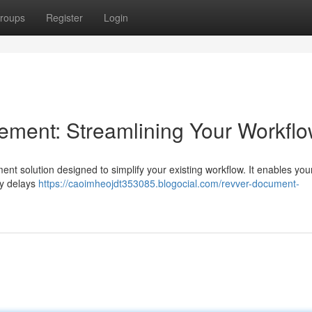
roups
Register
Login
ent: Streamlining Your Workfl
olution designed to simplify your existing workflow. It enables your 
ary delays
https://caoimheojdt353085.blogocial.com/revver-document-