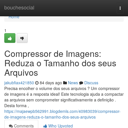
Home
bouchesocial
Togg
navi
Home
1
Compressor de Imagens:
Reduza o Tamanho dos seus
Arquivos
jakubfiax421850
84 days ago
News
Discuss
Precisa encolher o volume dos seus arquivos ? Um compressor
de imagens é a resposta ideal! Este tecnologia ajuda a compactar
as arquivos sem comprometer significativamente a definição .
Desta forma ,
https://majaewpb562991.blogdemls.com/40983039/compressor-
de-imagens-reduza-o-tamanho-dos-seus-arquivos
Comments
Who Upvoted