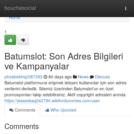
Home
bouchesocial
Togg
navi
Home
1
Batumslot: Son Adres Bilgileri
ve Kampanyalar
phoebebhqz087393
80 days ago
News
Discuss
Batumslot platformuna erişmek isteyen kullanıcılar için son adres
verilerini derledik. Sitemiz üzerinden Batumslot'un en özel
promosyonları takip edebilirsiniz. Aktif copyright adresleri anında
https://jesseskaq242790.wikifordummies.com/user
Comments
Who Upvoted
Comments