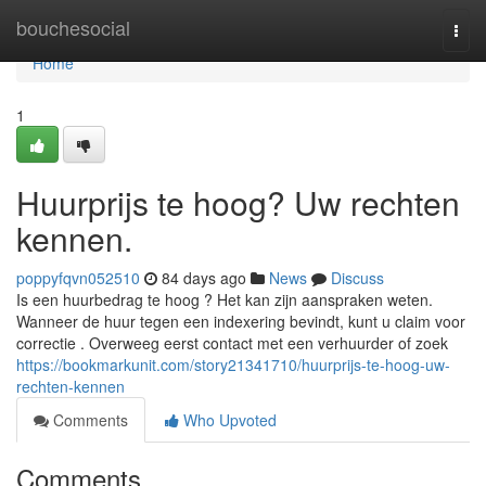
Home
bouchesocial
Togg
navi
Home
1
Huurprijs te hoog? Uw rechten
kennen.
poppyfqvn052510
84 days ago
News
Discuss
Is een huurbedrag te hoog ? Het kan zijn aanspraken weten.
Wanneer de huur tegen een indexering bevindt, kunt u claim voor
correctie . Overweeg eerst contact met een verhuurder of zoek
https://bookmarkunit.com/story21341710/huurprijs-te-hoog-uw-
rechten-kennen
Comments
Who Upvoted
Comments