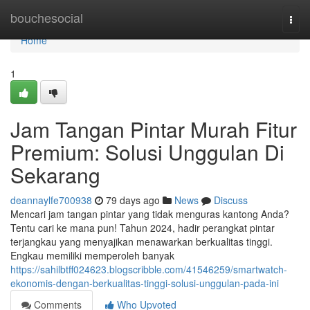
Home
bouchesocial
Togg
navi
Home
1
Jam Tangan Pintar Murah Fitur
Premium: Solusi Unggulan Di
Sekarang
deannaylfe700938
79 days ago
News
Discuss
Mencari jam tangan pintar yang tidak menguras kantong Anda?
Tentu cari ke mana pun! Tahun 2024, hadir perangkat pintar
terjangkau yang menyajikan menawarkan berkualitas tinggi.
Engkau memiliki memperoleh banyak
https://sahilbtff024623.blogscribble.com/41546259/smartwatch-
ekonomis-dengan-berkualitas-tinggi-solusi-unggulan-pada-ini
Comments
Who Upvoted