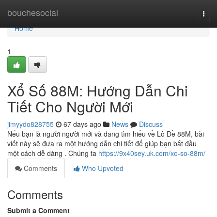
Home
bouchesocial
Togg
navi
Home
1
Xổ Số 88M: Hướng Dẫn Chi
Tiết Cho Người Mới
jimyydo828755
67 days ago
News
Discuss
Nếu bạn là người người mới và đang tìm hiểu về Lô Đề 88M, bài
viết này sẽ đưa ra một hướng dẫn chi tiết để giúp bạn bắt đầu
một cách dễ dàng . Chúng ta
https://9x40sey.uk.com/xo-so-88m/
Comments
Who Upvoted
Comments
Submit a Comment