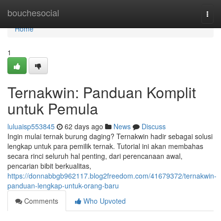
Home
bouchesocial
Togg
navi
Home
1
Ternakwin: Panduan Komplit
untuk Pemula
luluaisp553845
62 days ago
News
Discuss
Ingin mulai ternak burung daging? Ternakwin hadir sebagai solusi
lengkap untuk para pemilik ternak. Tutorial ini akan membahas
secara rinci seluruh hal penting, dari perencanaan awal,
pencarian bibit berkualitas,
https://donnabbgb962117.blog2freedom.com/41679372/ternakwin-
panduan-lengkap-untuk-orang-baru
Comments
Who Upvoted