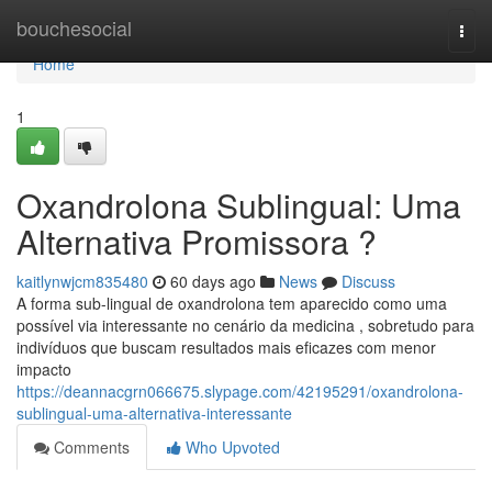
Home
bouchesocial
Togg
navi
Home
1
Oxandrolona Sublingual: Uma
Alternativa Promissora ?
kaitlynwjcm835480
60 days ago
News
Discuss
A forma sub-lingual de oxandrolona tem aparecido como uma
possível via interessante no cenário da medicina , sobretudo para
indivíduos que buscam resultados mais eficazes com menor
impacto
https://deannacgrn066675.slypage.com/42195291/oxandrolona-
sublingual-uma-alternativa-interessante
Comments
Who Upvoted