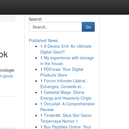
Search
Go
Published News
1
A Device S19: An Ultimate
ok
Digital Giant?
1
My experience with storage
in the house.
1
PDForaa: Your Digital
hnologie
Products Store
nt-goud-
1
Forum Infirmier Libéral :
Échanges, Conseils et...
1
Celestial Mage: Divine
Energy and Heavenly Origin
1
Ovruxtali: A Comprehensive
Review
1
Tinder88: Situs Slot Gacor
Terpercaya Nomor 1
1
Buy Peptides Online: Your