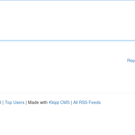
Rep
d
|
Top Users
| Made with
Kliqqi CMS
|
All RSS Feeds