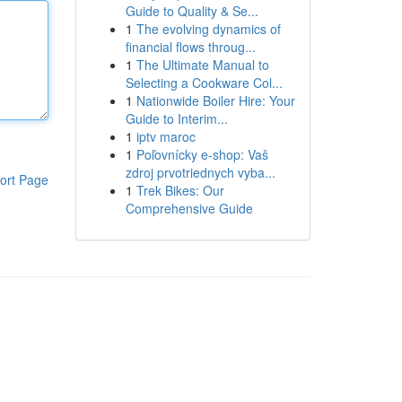
Guide to Quality & Se...
1
The evolving dynamics of
financial flows throug...
1
The Ultimate Manual to
Selecting a Cookware Col...
1
Nationwide Boiler Hire: Your
Guide to Interim...
1
iptv maroc
1
Poľovnícky e-shop: Vaš
zdroj prvotriednych vyba...
ort Page
1
Trek Bikes: Our
Comprehensive Guide