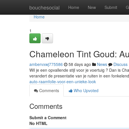
Home
bouchesocial
Home
New
Submit
G
Home
1
Chameleon Tint Goud: Au
ambervxwj775586
58 days ago
News
Discuss
Wil je een opvallende stijl voor je voertuig ? Dan is 
verandert de presentatie van je ruiten in een fonkelen
auto-raamfolie-voor-een-unieke-look
Comments
Who Upvoted
Comments
Submit a Comment
No HTML