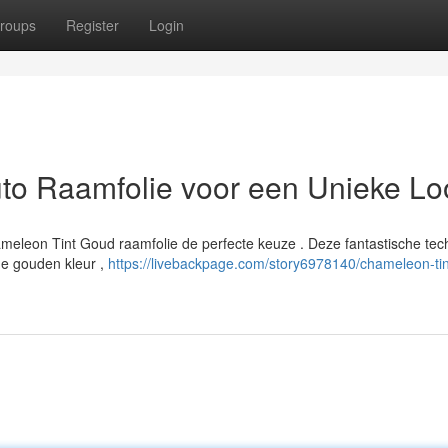
roups
Register
Login
to Raamfolie voor een Unieke Lo
Chameleon Tint Goud raamfolie de perfecte keuze . Deze fantastische tec
de gouden kleur ,
https://livebackpage.com/story6978140/chameleon-ti