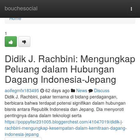
Home
bouchesocial
Togg
navi
Home
1
Didik J. Rachbini: Mengungkap
Peluang dalam Hubungan
Dagang Indonesia-Jepang
aoifegmfx183495
62 days ago
News
Discuss
Didik J. Rachbini, pakar ternama di bidang perdagangan,
berbicara bahwa terdapat potensi signifikan dalam hubungan
bisnis antara Republik Indonesia dan Jepang. Dia menyoroti
pentingnya dana dalam teknologi serta
https://poppyfisr231005.bloggerchest.com/41047019/didik-j-
rachbini-mengungkap-kesempatan-dalam-kemitraan-dagang-
indonesia-jepang