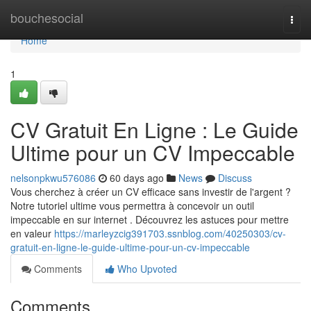
Home
bouchesocial
Togg
navi
Home
1
CV Gratuit En Ligne : Le Guide
Ultime pour un CV Impeccable
nelsonpkwu576086
60 days ago
News
Discuss
Vous cherchez à créer un CV efficace sans investir de l'argent ?
Notre tutoriel ultime vous permettra à concevoir un outil
impeccable en sur internet . Découvrez les astuces pour mettre
en valeur
https://marleyzcig391703.ssnblog.com/40250303/cv-
gratuit-en-ligne-le-guide-ultime-pour-un-cv-impeccable
Comments
Who Upvoted
Comments