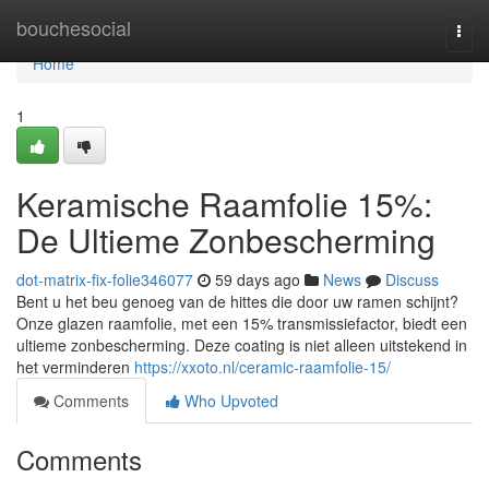
Home
bouchesocial
Togg
navi
Home
1
Keramische Raamfolie 15%:
De Ultieme Zonbescherming
dot-matrix-fix-folie346077
59 days ago
News
Discuss
Bent u het beu genoeg van de hittes die door uw ramen schijnt?
Onze glazen raamfolie, met een 15% transmissiefactor, biedt een
ultieme zonbescherming. Deze coating is niet alleen uitstekend in
het verminderen
https://xxoto.nl/ceramic-raamfolie-15/
Comments
Who Upvoted
Comments