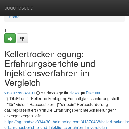
Home
bouchesocial
Home
1
Kellertrockenlegung:
Erfahrungsberichte und
Injektionsverfahren im
Vergleich
violauzzo632490
57 days ago
News
Discuss
{"{"DieEine {"{"KellertrockenlegungFeuchtigkeitssanierung stellt
{""für" vielen" Hausbesitzern {""eineein" Herausforderung
dar."repräsentiert {"{"InDie ErfahrungsberichteSchilderungen"
{""zeigenzeigen" oft"
https://agnesdyov334436.thelateblog.com/41876468/kellertrockenle
erfahrungsberichte-und-injektionsverfahren-im-vergleich