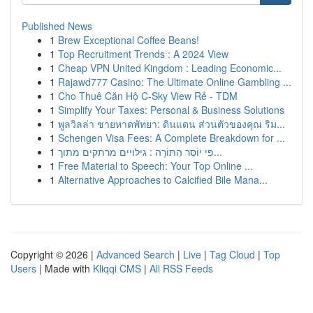
Published News
1
Brew Exceptional Coffee Beans!
1
Top Recruitment Trends : A 2024 View
1
Cheap VPN United Kingdom : Leading Economic...
1
Rajawd777 Casino: The Ultimate Online Gambling ...
1
Cho Thuê Căn Hộ C-Sky View Rẻ - TDM
1
Simplify Your Taxes: Personal & Business Solutions
1
พูลวิลล่า ชายหาดพัทยา: ดินแดน ส่วนตัวของคุณ ริม...
1
Schengen Visa Fees: A Complete Breakdown for ...
1
פִּי יוֹסֵר הַתּוֹרָה : גילויים מרתקים מתוך...
1
Free Material to Speech: Your Top Online ...
1
Alternative Approaches to Calcified Bile Mana...
Copyright © 2026 |
Advanced Search
|
Live
|
Tag Cloud
|
Top
Users
| Made with
Kliqqi CMS
|
All RSS Feeds