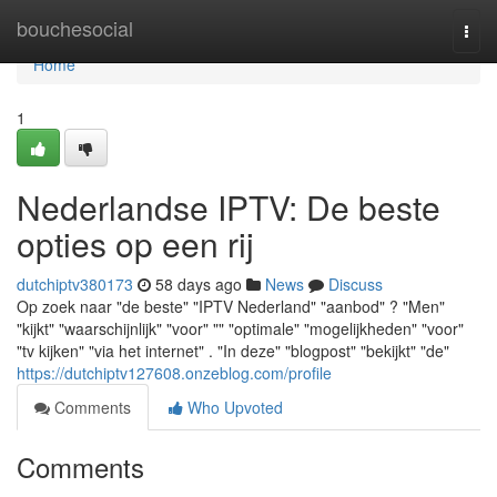
Home
bouchesocial
Togg
navi
Home
1
Nederlandse IPTV: De beste
opties op een rij
dutchiptv380173
58 days ago
News
Discuss
Op zoek naar "de beste" "IPTV Nederland" "aanbod" ? "Men"
"kijkt" "waarschijnlijk" "voor" "" "optimale" "mogelijkheden" "voor"
"tv kijken" "via het internet" . "In deze" "blogpost" "bekijkt" "de"
https://dutchiptv127608.onzeblog.com/profile
Comments
Who Upvoted
Comments