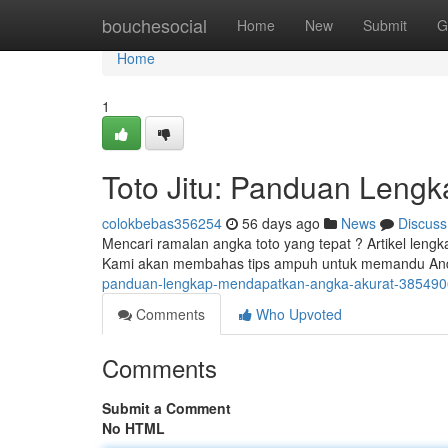
Home
bouchesocial
Home
New
Submit
G
Home
1
Toto Jitu: Panduan Leng
colokbebas356254
56 days ago
News
Discuss
Mencari ramalan angka toto yang tepat ? Artikel leng
Kami akan membahas tips ampuh untuk memandu An
panduan-lengkap-mendapatkan-angka-akurat-38549
Comments
Who Upvoted
Comments
Submit a Comment
No HTML