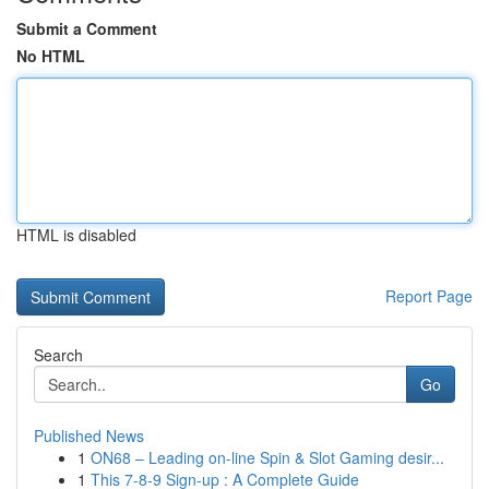
Submit a Comment
No HTML
HTML is disabled
Report Page
Search
Go
Published News
1
ON68 – Leading on-line Spin & Slot Gaming desir...
1
This 7-8-9 Sign-up : A Complete Guide