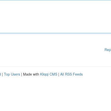
Rep
d
|
Top Users
| Made with
Kliqqi CMS
|
All RSS Feeds