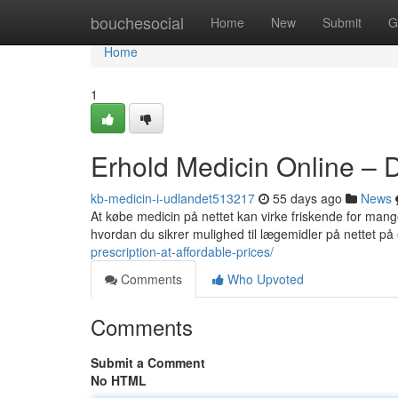
Home
bouchesocial
Home
New
Submit
G
Home
1
Erhold Medicin Online – 
kb-medicin-i-udlandet513217
55 days ago
News
At købe medicin på nettet kan virke friskende for mang
hvordan du sikrer mulighed til lægemidler på nettet p
prescription-at-affordable-prices/
Comments
Who Upvoted
Comments
Submit a Comment
No HTML