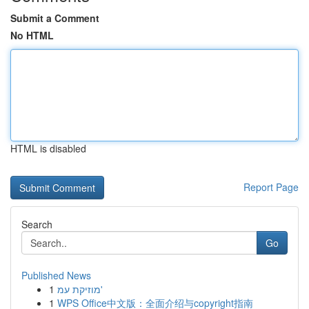
Submit a Comment
No HTML
HTML is disabled
Report Page
Search
Go
Published News
1
מוזיקת עמ'
1
WPS Office中文版：全面介绍与copyright指南