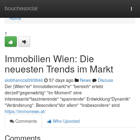
Home
bouchesocial
Togg
navi
Home
1
Immobilien Wien: Die
neuesten Trends im Markt
siobhanccsl093846
57 days ago
News
Discuss
Der {Wien"er" Immobilienmarkt"e" "bereich" erlebt
derzeit"gegenwärtig" "im Moment" eine
interessante"faszinierende" "spannende" Entwicklung"Dynamik"
"Veränderung". Besonders"Vor allem" "Insbesondere" sind
https://immonews.at/
Comments
Who Upvoted
Comments