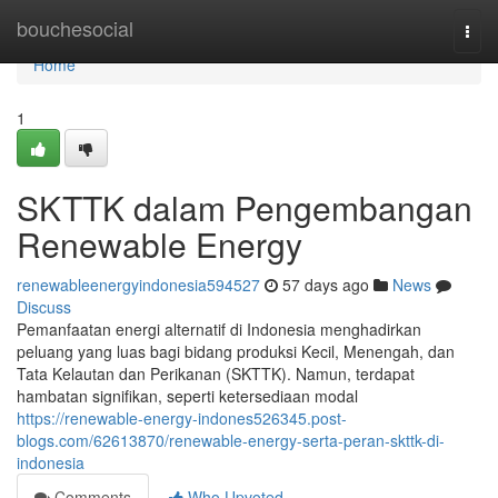
Home
bouchesocial
Togg
navi
Home
1
SKTTK dalam Pengembangan
Renewable Energy
renewableenergyindonesia594527
57 days ago
News
Discuss
Pemanfaatan energi alternatif di Indonesia menghadirkan
peluang yang luas bagi bidang produksi Kecil, Menengah, dan
Tata Kelautan dan Perikanan (SKTTK). Namun, terdapat
hambatan signifikan, seperti ketersediaan modal
https://renewable-energy-indones526345.post-
blogs.com/62613870/renewable-energy-serta-peran-skttk-di-
indonesia
Comments
Who Upvoted